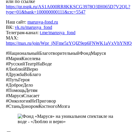
или по ссылке
https://qr.nspk.ru/AS1A000RR8KKSCG3978O3IH065D7V2QL?
type=01&bank=100000000111&crc=5547
Наш сайт:
marusya-fond.ru
ВК:
vk.ru/marusya_fond
Телеграм-канал:
t.me/marusya_fond
МАХ:
https://max.ru/join/Wpr_jNFme5zYQIZ9ep6FNWK1aVxVhYN
#НациональныйБлаготворительныйФондМаруся
#МарияКиселева
#РусскийТеатрНаВоде
#ЛюблюИВерю
#ДружбаВоБлаго
#ПутьГероя
#ДоброеДело
#ПомощьДетям
#МарусяСпасает
#ОнкологияНеПриговор
#СтаньДоноромКостногоМозга