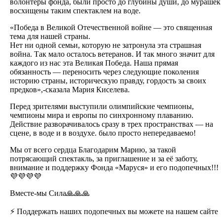
волонтеры фонда, были просто до глубины души, до мурашек
восхищены таким спектаклем на воде.
«Победа в Великой Отечественной войне — это священная
тема для нашей страны.
Нет ни одной семьи, которую не затронула эта страшная
война. Так мало осталось ветеранов. И так много значит для
каждого из нас эта Великая Победа. Наша прямая
обязанность — переносить через следующие поколения
историю страны, историческую правду, гордость за своих
предков»,-сказала Мария Киселева.
Перед зрителями выступили олимпийские чемпионы,
чемпионы мира и европы по синхронному плаванию.
Действие разворачивалось сразу в трех пространствах — на
сцене, в воде и в воздухе. было просто непередаваемо!
Мы от всего сердца Благодарим Марию, за такой
потрясающий спектакль, за приглашение и за её заботу,
внимание и поддержку Фонда «Маруся» и его подопечных!!!
💜💜💜💜
Вместе-мы Сила🙏🙏🙏
⚡ Поддержать наших подопечных вы можете на нашем сайте